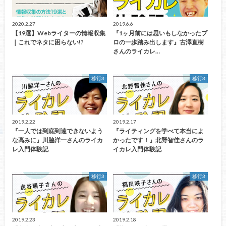
2020.2.27
2019.6.6
【19選】Webライターの情報収集
『1ヶ月前には思いもしなかったプ
｜これでネタに困らない!?
ロの一歩踏み出します』古澤直樹
さんのライカレ…
移行3
移行3
2019.2.22
2019.2.17
『一人では到底到達できないよう
『ライティングを学べて本当によ
な高みに』川脇洋一さんのライカ
かったです！』北野智佳さんのラ
レ入門体験記
イカレ入門体験記
移行3
移行3
2019.2.23
2019.2.18