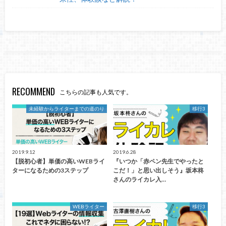
RECOMMEND
こちらの記事も人気です。
未経験からライターまでの道のり
移行3
2019.9.12
2019.6.28
【脱初心者】単価の高いWEBライ
『いつか「赤ペン先生でやったと
ターになるための3ステップ
こだ！」と思い出しそう』坂本柊
さんのライカレ入…
WEBライター
移行3