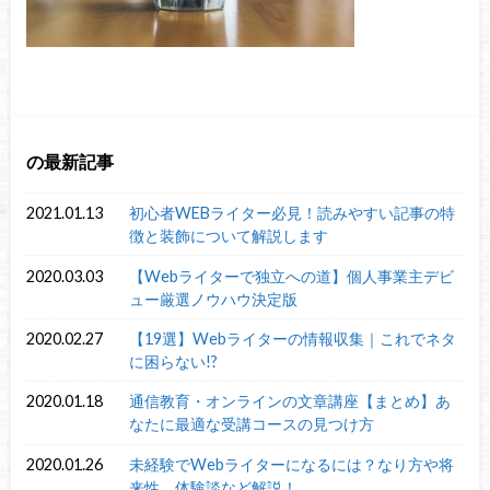
の最新記事
2021.01.13
初心者WEBライター必見！読みやすい記事の特
徴と装飾について解説します
2020.03.03
【Webライターで独立への道】個人事業主デビ
ュー厳選ノウハウ決定版
2020.02.27
【19選】Webライターの情報収集｜これでネタ
に困らない!?
2020.01.18
通信教育・オンラインの文章講座【まとめ】あ
なたに最適な受講コースの見つけ方
2020.01.26
未経験でWebライターになるには？なり方や将
来性、体験談など解説！