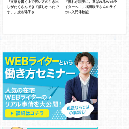
『文章を書く上で言い方の引き出
『憧れが現実に。選ばれるWebラ
しがたくさんできて嬉しかったで
イターへ！』福田咲子さんのライ
す。』虎谷瑶子さ…
カレ入門体験記